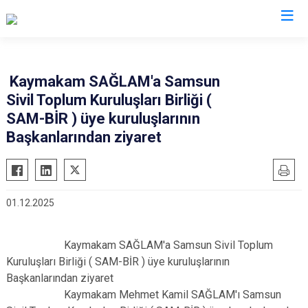
Samsun
Kaymakam SAĞLAM'a Samsun
Sivil Toplum Kuruluşları Birliği (
19 Mayıs
Salıpazarı
SAM-BİR ) üye kuruluşlarının
Alaçam
Tekkeköy
Başkanlarından ziyaret
Asarcık
Terme
Ayvacık
Vezirköprü
Bafra
Yakakent
01.12.2025
Çarşamba
Atakum
Havza
Canik
Kaymakam SAĞLAM'a Samsun Sivil Toplum
Kavak
İlkadım
Kuruluşları Birliği ( SAM-BİR ) üye kuruluşlarının
Başkanlarından ziyaret
Ladik
Kaymakam Mehmet Kamil SAĞLAM'ı Samsun