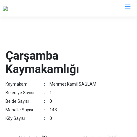
Samsun
19 Mayıs
Salıpazarı
Çarşamba
Alaçam
Tekkeköy
Kaymakamlığı
Asarcık
Terme
Ayvacık
Vezirköprü
Kaymakam
:
Mehmet Kamil SAĞLAM
Bafra
Yakakent
Belediye Sayısı
:
1
Çarşamba
Atakum
Belde Sayısı
:
0
Havza
Canik
Mahalle Sayısı
:
143
Kavak
İlkadım
Köy Sayısı
:
0
Ladik