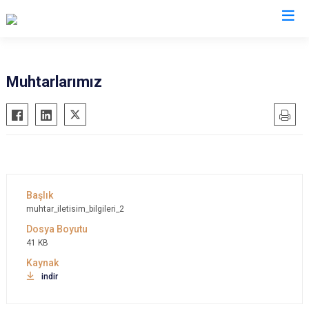
Samsun
Muhtarlarımız
19 Mayıs
Salıpazarı
Alaçam
Tekkeköy
Asarcık
Terme
Ayvacık
Vezirköprü
Bafra
Yakakent
muhtar_iletisim_bilgileri_2
Çarşamba
Atakum
Havza
Canik
41 KB
Kavak
İlkadım
indir
Ladik