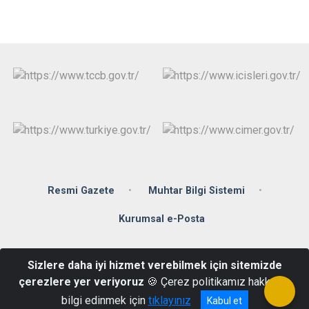
Resmi Gazete
Muhtar Bilgi Sistemi
Kurumsal e-Posta
Çay Mahallesi Yıldıray Çınar Bulvarı No.31, 55500 Çarşamba
Sizlere daha iyi hizmet verebilmek için sitemizde
SAMSUN
çerezlere yer veriyoruz
🍪 Çerez politikamız hakkında
+90 (362) 833 10 07
bilgi edinmek için
tıklayınız
Kabul et