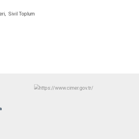
Atakum
Canik
i, Sivil Toplum
İlkadım
a