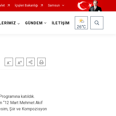
vlet
İçişleri Bakanlığı
Samsun
LERİMİZ
GÜNDEM
İLETİŞİM
26
°C
Salıpazarı
Tekkeköy
Terme
rogramına katıldık.
Vezirköprü
n “12 Mart Mehmet Akif
Yakakent
Resim, Şiir ve Kompozisyon