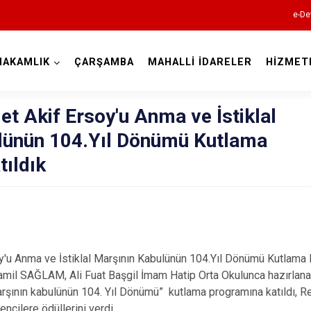
e-De
MAKAMLIK
ÇARŞAMBA
MAHALLİ İDARELER
HİZMET
Samsun
 Akif Ersoy'u Anma ve İstiklal
lünün 104.Yıl Dönümü Kutlama
ıldık
19 Mayıs
Alaçam
Asarcık
'u Anma ve İstiklal Marşının Kabulünün 104.Yıl Dönümü Kutlama P
Ayvacık
l SAĞLAM, Ali Fuat Başgil İmam Hatip Orta Okulunca hazırlana
Bafra
arşının kabulünün 104. Yıl Dönümü” kutlama programına katıldı, 
ncilere ödüllerini verdi.