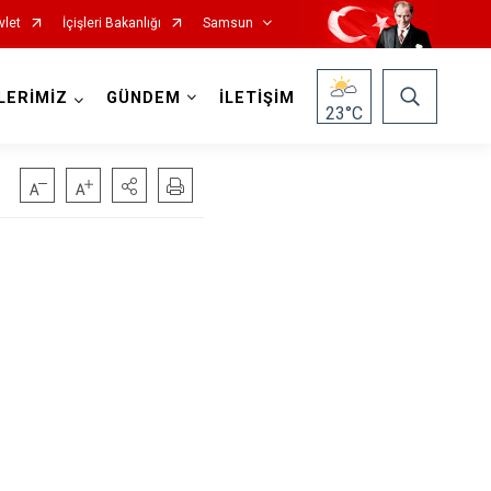
vlet
İçişleri Bakanlığı
Samsun
LERİMİZ
GÜNDEM
İLETİŞİM
23
°C
Salıpazarı
Tekkeköy
Terme
Vezirköprü
Yakakent