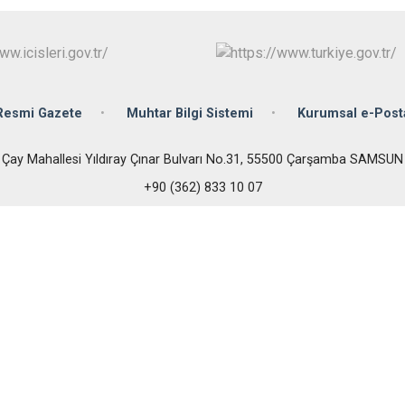
Çarşamba
Havza
Kavak
Ladik
Resmi Gazete
Muhtar Bilgi Sistemi
Kurumsal e-Post
Çay Mahallesi Yıldıray Çınar Bulvarı No.31, 55500 Çarşamba SAMSUN
+90 (362) 833 10 07