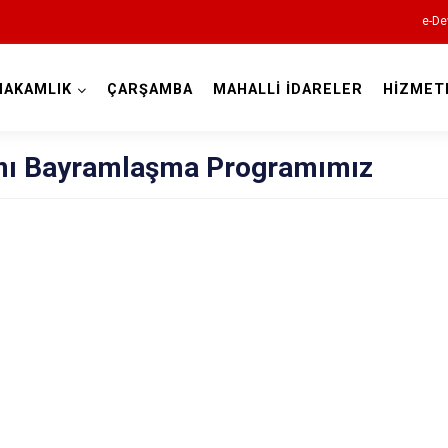
e-De
MAKAMLIK
ÇARŞAMBA
MAHALLİ İDARELER
HİZMET
Samsun
mı Bayramlaşma Programımız
19 Mayıs
Alaçam
Asarcık
Ayvacık
Bafra